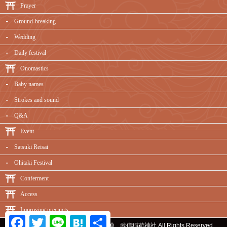
Prayer
Ground-breaking
Wedding
Daily festival
Onomastics
Baby names
Strokes and sound
Q&A
Event
Satsuki Reisai
Ohitaki Festival
Conferment
Access
Improving precincts
Facebook
Twitter
Line
Hatena
Share
Copyright ©
必勝・命名・名付けの神 武信稲荷神社
All Rights Reserved.