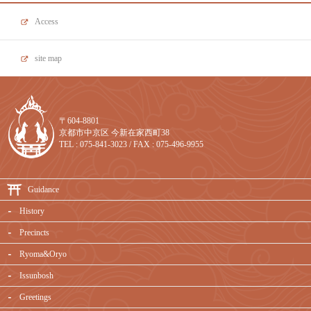
Access
site map
〒604-8801
京都市中京区 今新在家西町38
TEL : 075-841-3023 / FAX : 075-496-9955
Guidance
History
Precincts
Ryoma&Oryo
Issunbosh
Greetings