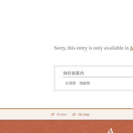
Sorry, this entry is only available in
J
御祈祷案内
出張祭 地鎮祭
Access
site map