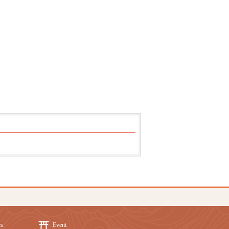
cs
Event