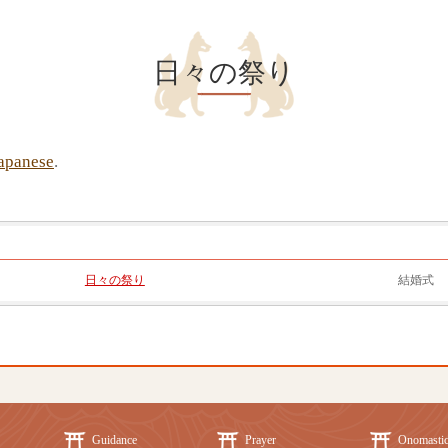
日々の祭り
apanese
.
日々の祭り
結婚式
Guidance
Prayer
Onomasti