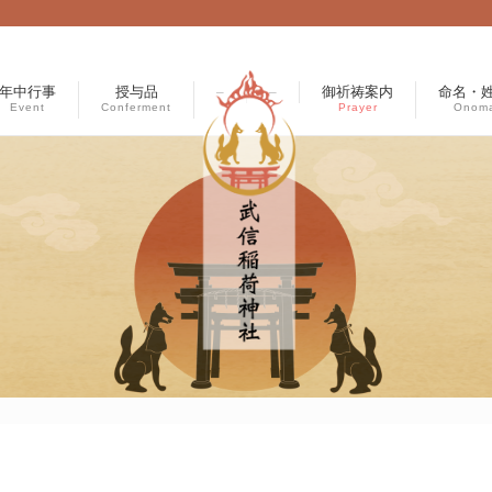
年中行事
授与品
–
–
御祈祷案内
命名・
Event
Conferment
Prayer
Onoma