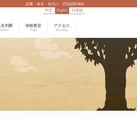
必勝・命名・名付け 武信稲荷神社
中文
English
日本語
姓名判断
体験教室
アクセス
stics
Trial
Access