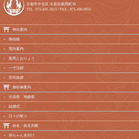
京都市中京区 今新在家西町38
TEL : 075-841-3023 / FAX : 075-496-9955
神社案内
御由緒
境内案内
龍馬とおりょう
一寸法師
宮司挨拶
御祈祷案内
出張祭 地鎮祭
結婚式
日々の祭り
命名・姓名判断
赤ちゃん名付け