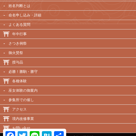
姓名判断とは
命名申し込み・詳細
よくある質問
年中行事
さつき例祭
御火焚祭
授与品
必勝！勝駒・勝守
各種体験
巫女体験の御案内
参集所での催し
アクセス
境内改修事業
お問い合せ
Facebook
Twitter
Line
Hatena
共