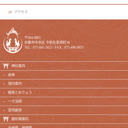
アクセス
〒604-8801
京都市中京区 今新在家西町38
TEL : 075-841-3023 / FAX : 075-496-9955
神社案内
由来
境内案内
龍馬とおりょう
一寸法師
宮司挨拶
御祈祷案内