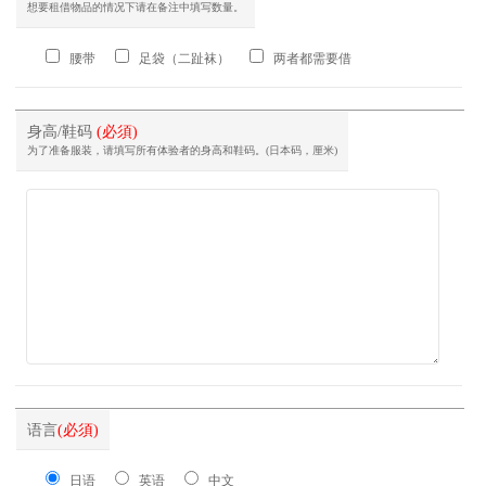
想要租借物品的情况下请在备注中填写数量。
腰带
足袋（二趾袜）
两者都需要借
身高/鞋码
(必須)
为了准备服装，请填写所有体验者的身高和鞋码。(日本码，厘米)
语言
(必須)
日语
英语
中文