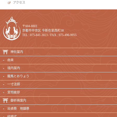
アクセス
〒604-8801
京都市中京区 今新在家西町38
TEL : 075-841-3023 / FAX : 075-496-9955
神社案内
由来
境内案内
龍馬とおりょう
一寸法師
宮司挨拶
御祈祷案内
出張祭 地鎮祭
結婚式