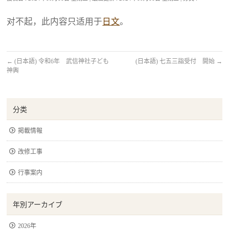
对不起，此内容只适用于
日文
。
←
(日本語) 令和6年 武信神社子ども
(日本語) 七五三詣受付 開始
→
神輿
分类
掲載情報
改修工事
行事案内
年別アーカイブ
2026年