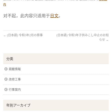
内
对不起，此内容只适用于
日文
。
←
(日本語) 令和3年2月の祭事
(日本語) 令和3年子供みこし中止のお知
らせ
→
分类
掲載情報
改修工事
行事案内
年別アーカイブ