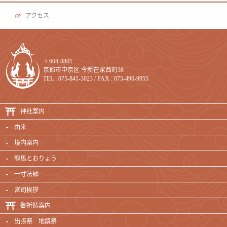
アクセス
〒604-8801
京都市中京区 今新在家西町38
TEL : 075-841-3023 / FAX : 075-496-9955
神社案内
由来
境内案内
龍馬とおりょう
一寸法師
宮司挨拶
御祈祷案内
出張祭 地鎮祭