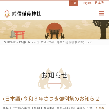
中文
English
日本語
HOME
»
お知らせ
»
»
(日本語) 令和３年さつき御例祭のお知らせ
お知らせ
(日本語) 令和３年さつき御例祭のお知らせ
投稿日 : 2021年04月29日 星期四
最后更新 : 2021年04月29日 星期四
分类 :
,
行事案