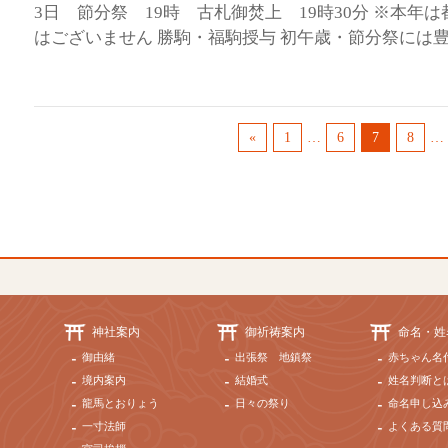
3日 節分祭 19時 古札御焚上 19時30分 ※本年
はございません 勝駒・福駒授与 初午歳・節分祭には豊
«
1
…
6
7
8
…
神社案内
御祈祷案内
命名・姓
御由緒
出張祭 地鎮祭
赤ちゃん名
境内案内
結婚式
姓名判断と
龍馬とおりょう
日々の祭り
命名申し込
一寸法師
よくある質