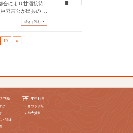
は都合により甘酒接待
臣秀吉公が出兵の …
続きを読む
10
»
名判断
年中行事
付け
さつき例祭
は
御火焚祭
み・詳細
問