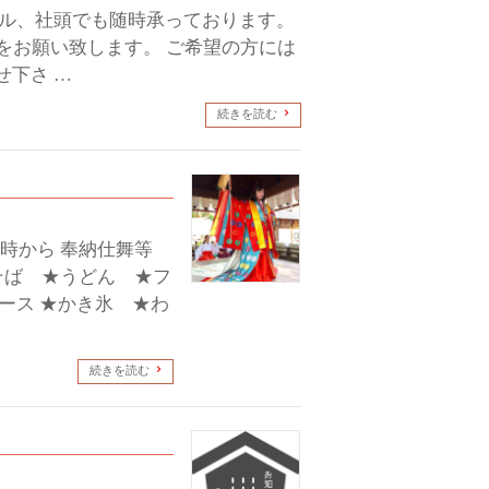
ール、社頭でも随時承っております。
をお願い致します。 ご希望の方には
下さ …
続きを読む
2時から 奉納仕舞等
焼そば ★うどん ★フ
ース ★かき氷 ★わ
続きを読む