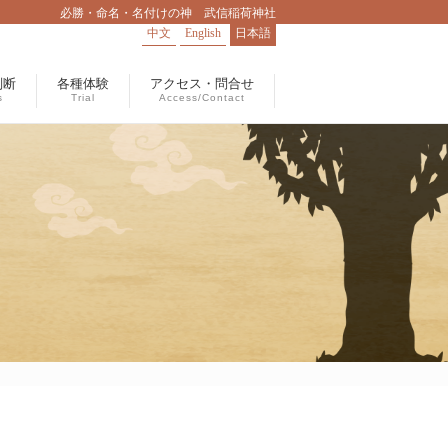
必勝・命名・名付けの神 武信稲荷神社
中文
English
日本語
判断
各種体験
アクセス・問合せ
s
Trial
Access/Contact