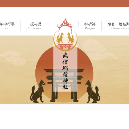
年中行事
授与品
–
–
御祈祷
命名・姓名
Event
Conferment
Prayer
Onomastic