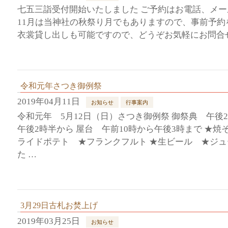
七五三詣受付開始いたしました ご予約はお電話、メ
11月は当神社の秋祭り月でもありますので、事前予約
衣裳貸し出しも可能ですので、どうぞお気軽にお問合せ
令和元年さつき御例祭
2019年04月11日
お知らせ
行事案内
令和元年 5月12日（日）さつき御例祭 御祭典 午後
午後2時半から 屋台 午前10時から午後3時まで ★
ライドポテト ★フランクフルト ★生ビール ★ジュ
た …
3月29日古札お焚上げ
2019年03月25日
お知らせ